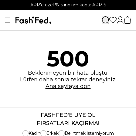
APP'e özel %15 indirim kodu: APP15
500
Beklenmeyen bir hata oluştu.
Lütfen daha sonra tekrar deneyiniz.
Ana sayfaya dön
FASHFED'E ÜYE OL
FIRSATLARI KAÇIRMA!
Kadın
Erkek
Belirtmek istemiyorum