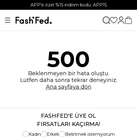
APP'e özel %15 indirim kodu: APP15
500
Beklenmeyen bir hata oluştu.
Lütfen daha sonra tekrar deneyiniz.
Ana sayfaya dön
FASHFED'E ÜYE OL
FIRSATLARI KAÇIRMA!
Kadın
Erkek
Belirtmek istemiyorum