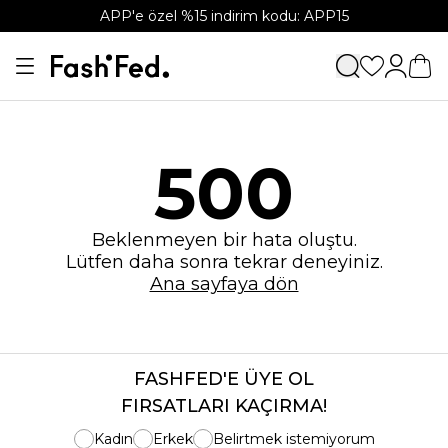
APP'e özel %15 indirim kodu: APP15
500
Beklenmeyen bir hata oluştu.
Lütfen daha sonra tekrar deneyiniz.
Ana sayfaya dön
FASHFED'E ÜYE OL
FIRSATLARI KAÇIRMA!
Kadın
Erkek
Belirtmek istemiyorum