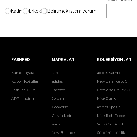
Kadın
Erkek
Belirtmek istemiyorum
FASHFED
MARKALAR
KOLEKSİYONLAR
Kampanyalar
Nike
adidas Samba
Kupon Koşulları
adidas
New Balance 530
FashFed Club
Lacoste
Converse Chuck 70
APP | İndirim
Jordan
Nike Dunk
Converse
adidas Spezial
Calvin Klein
Nike Tech Fleece
Vans
Vans Old Skool
New Balance
Sürdürülebilirlik