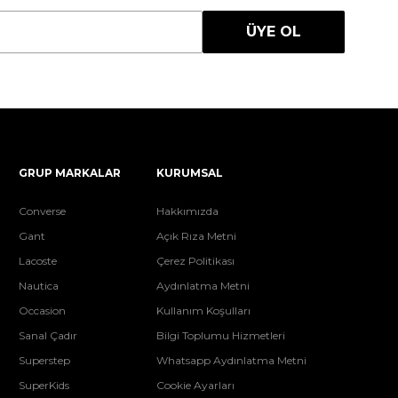
ÜYE OL
GRUP MARKALAR
KURUMSAL
Converse
Hakkımızda
Gant
Açık Rıza Metni
Lacoste
Çerez Politikası
Nautica
Aydınlatma Metni
Occasion
Kullanım Koşulları
Sanal Çadır
Bilgi Toplumu Hizmetleri
Superstep
Whatsapp Aydınlatma Metni
SuperKids
Cookie Ayarları