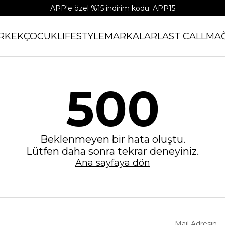
APP'e özel %15 indirim kodu: APP15
RKEK
ÇOCUK
LIFESTYLE
MARKALAR
LAST CALL
MA
500
Beklenmeyen bir hata oluştu.
Lütfen daha sonra tekrar deneyiniz.
Ana sayfaya dön
Mail Adresin