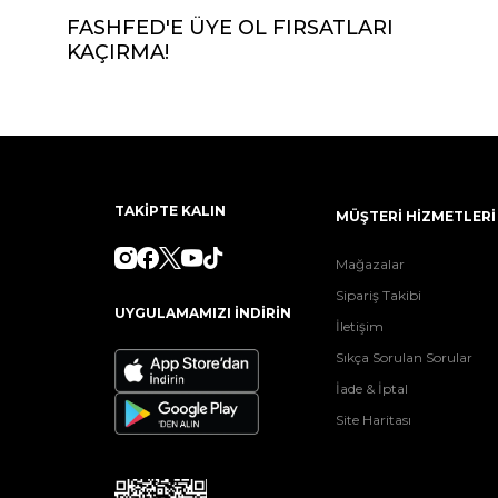
FASHFED'E ÜYE OL FIRSATLARI
KAÇIRMA!
TAKİPTE KALIN
MÜŞTERİ HİZMETLERİ
Mağazalar
Sipariş Takibi
UYGULAMAMIZI İNDİRİN
İletişim
Sıkça Sorulan Sorular
İade & İptal
Site Haritası