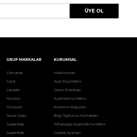
ÜYE OL
GRUP MARKALAR
KURUMSAL
Converse
Hakkımızda
Gant
Açık Rıza Metni
Lacoste
Çerez Politikası
Nautica
Aydınlatma Metni
Occasion
Kullanım Koşulları
Sanal Çadır
Bilgi Toplumu Hizmetleri
Superstep
Whatsapp Aydınlatma Metni
SuperKids
Cookie Ayarları