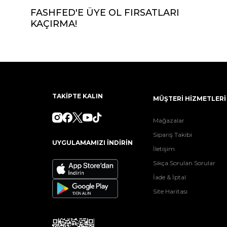
FASHFED'E ÜYE OL FIRSATLARI
KAÇIRMA!
TAKİPTE KALIN
MÜŞTERİ HİZMETLERİ
Mağazalar
Sipariş Takibi
UYGULAMAMIZI İNDİRİN
İletişim
Sıkça Sorulan Sorular
İade & İptal
Site Haritası