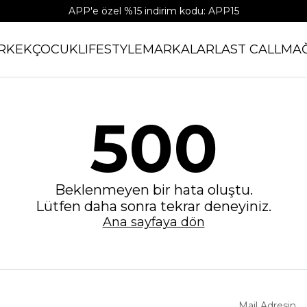
APP'e özel %15 indirim kodu: APP15
RKEK
ÇOCUK
LIFESTYLE
MARKALAR
LAST CALL
MA
500
Beklenmeyen bir hata oluştu.
Lütfen daha sonra tekrar deneyiniz.
Ana sayfaya dön
Mail Adresin