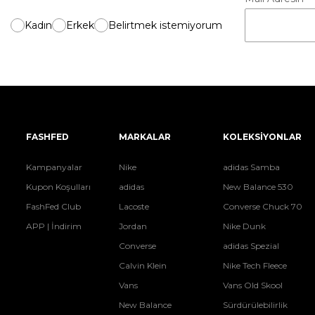
Kadın
Erkek
Belirtmek istemiyorum
FASHFED
MARKALAR
KOLEKSİYONLAR
Kampanyalar
Nike
adidas Samba
Kupon Koşulları
adidas
New Balance 530
FashFed Club
Lacoste
Converse Chuck 70
APP | İndirim
Jordan
Nike Dunk
Converse
adidas Spezial
Calvin Klein
Nike Tech Fleece
Vans
Vans Old Skool
New Balance
Sürdürülebilirlik