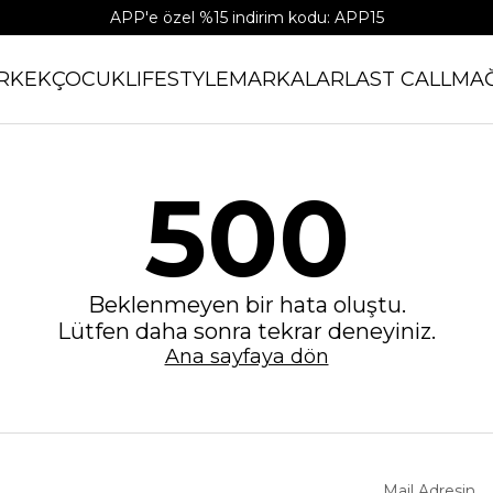
APP'e özel %15 indirim kodu: APP15
RKEK
ÇOCUK
LIFESTYLE
MARKALAR
LAST CALL
MA
500
Beklenmeyen bir hata oluştu.
Lütfen daha sonra tekrar deneyiniz.
Ana sayfaya dön
Mail Adresin