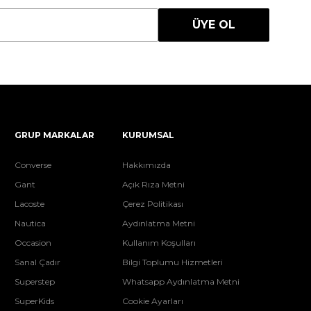
ÜYE OL
GRUP MARKALAR
KURUMSAL
Converse
Hakkımızda
Gant
Açık Rıza Metni
Lacoste
Çerez Politikası
Nautica
Aydınlatma Metni
Occasion
Kullanım Koşulları
Sanal Çadır
Bilgi Toplumu Hizmetleri
Superstep
Whatsapp Aydınlatma Metni
SuperKids
Cookie Ayarları