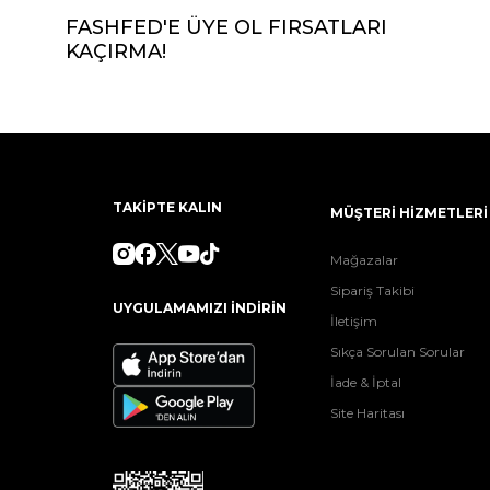
FASHFED'E ÜYE OL FIRSATLARI
KAÇIRMA!
TAKİPTE KALIN
MÜŞTERİ HİZMETLERİ
Mağazalar
Sipariş Takibi
UYGULAMAMIZI İNDİRİN
İletişim
Sıkça Sorulan Sorular
İade & İptal
Site Haritası