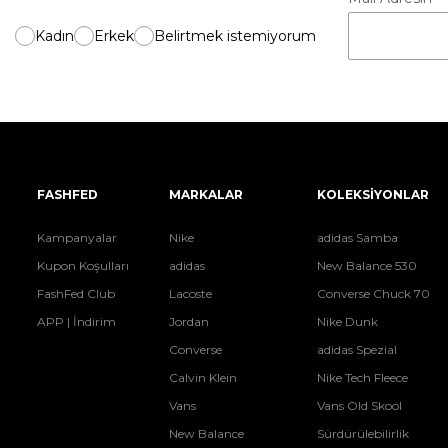
Kadın
Erkek
Belirtmek istemiyorum
FASHFED
MARKALAR
KOLEKSİYONLAR
Kampanyalar
Nike
adidas Samba
Kupon Koşulları
adidas
New Balance 530
FashFed Club
Lacoste
Converse Chuck 70
APP | İndirim
Jordan
Nike Dunk
Converse
adidas Spezial
Calvin Klein
Nike Tech Fleece
Vans
Vans Old Skool
New Balance
Sürdürülebilirlik