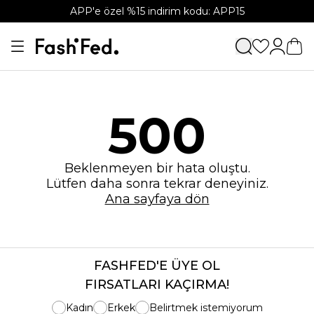
APP'e özel %15 indirim kodu: APP15
500
Beklenmeyen bir hata oluştu.
Lütfen daha sonra tekrar deneyiniz.
Ana sayfaya dön
FASHFED'E ÜYE OL
FIRSATLARI KAÇIRMA!
Kadın
Erkek
Belirtmek istemiyorum