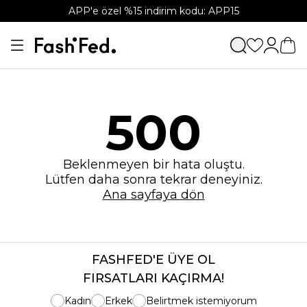
APP'e özel %15 indirim kodu: APP15
500
Beklenmeyen bir hata oluştu.
Lütfen daha sonra tekrar deneyiniz.
Ana sayfaya dön
FASHFED'E ÜYE OL
FIRSATLARI KAÇIRMA!
Kadın
Erkek
Belirtmek istemiyorum