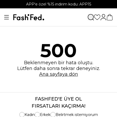
APP'e özel %15 indirim kodu: APP15
500
Beklenmeyen bir hata oluştu.
Lütfen daha sonra tekrar deneyiniz.
Ana sayfaya dön
FASHFED'E ÜYE OL
FIRSATLARI KAÇIRMA!
Kadın
Erkek
Belirtmek istemiyorum