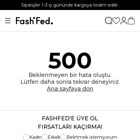
Siparişler 1-3 iş gününde kargoya teslim edilir.
APP'e özel %15 indirim kodu: APP15
500
Beklenmeyen bir hata oluştu.
Lütfen daha sonra tekrar deneyiniz.
Ana sayfaya dön
FASHFED'E ÜYE OL
FIRSATLARI KAÇIRMA!
Kadın
Erkek
Belirtmek istemiyorum