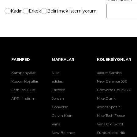
Kadın
Erkek
Belirtmek istemiyorum
FASHFED
MARKALAR
KOLEKSİYONLAR
Kampanyalar
Nike
adidas Samba
Kupon Koşulları
adidas
New Balance 530
FashFed Club
Lacoste
Converse Chuck 70
APP | İndirim
Jordan
Nike Dunk
Converse
adidas Spezial
Calvin Klein
Nike Tech Fleece
Vans
Vans Old Skool
New Balance
Sürdürülebilirlik