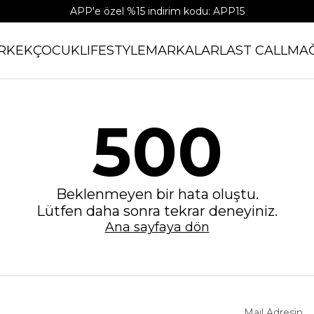
APP'e özel %15 indirim kodu: APP15
RKEK
ÇOCUK
LIFESTYLE
MARKALAR
LAST CALL
MA
500
Beklenmeyen bir hata oluştu.
Lütfen daha sonra tekrar deneyiniz.
Ana sayfaya dön
Mail Adresin