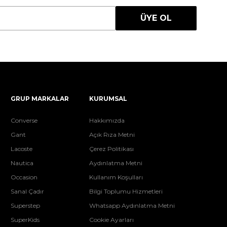
ÜYE OL
GRUP MARKALAR
KURUMSAL
Converse
Hakkımızda
Gant
Açık Rıza Metni
Lacoste
Çerez Politikası
Nautica
Aydınlatma Metni
Occasion
Kullanım Koşulları
Sanal Çadır
Bilgi Toplumu Hizmetleri
Superstep
Whatsapp Aydınlatma Metni
SuperKids
Cookie Ayarları