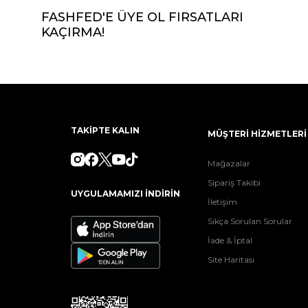
FASHFED'E ÜYE OL FIRSATLARI
KAÇIRMA!
TAKİPTE KALIN
MÜŞTERİ HİZMETLERİ
Mağazalar
Sipariş Takibi
UYGULAMAMIZI İNDİRİN
İletişim
Sıkça Sorulan Sorular
İade & İptal
Site Haritası