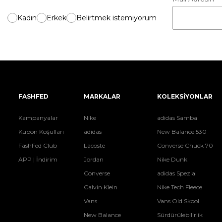
Kadın
Erkek
Belirtmek istemiyorum
FASHFED
MARKALAR
KOLEKSİYONLAR
Kampanyalar
Nike
adidas Samba
Kupon Koşulları
adidas
New Balance 530
FashFed Club
Lacoste
Converse Chuck 70
APP | İndirim
Jordan
Nike Dunk
Converse
adidas Spezial
Calvin Klein
Nike Tech Fleece
Vans
Vans Old Skool
New Balance
Sürdürülebilirlik