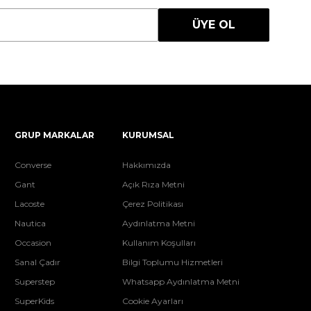
ÜYE OL
GRUP MARKALAR
KURUMSAL
Converse
Hakkımızda
Gant
Açık Rıza Metni
Lacoste
Çerez Politikası
Nautica
Aydınlatma Metni
Occasion
Kullanım Koşulları
Sanal Çadır
Bilgi Toplumu Hizmetleri
Superstep
Whatsapp Aydınlatma Metni
SuperKids
Cookie Ayarları