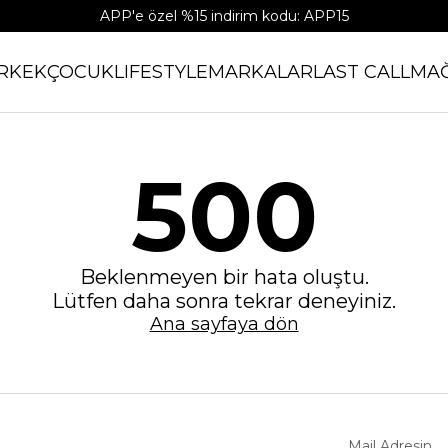
APP'e özel %15 indirim kodu: APP15
RKEK
ÇOCUK
LIFESTYLE
MARKALAR
LAST CALL
MA
500
Beklenmeyen bir hata oluştu.
Lütfen daha sonra tekrar deneyiniz.
Ana sayfaya dön
Mail Adresin