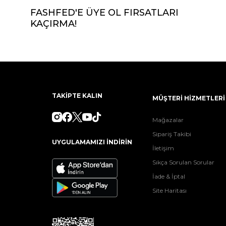
FASHFED'E ÜYE OL FIRSATLARI
KAÇIRMA!
TAKİPTE KALIN
MÜŞTERİ HİZMETLERİ
Mağazalar
Sipariş Takibi
UYGULAMAMIZI İNDİRİN
İletişim
Sıkça Sorulan Sorular
İade & İptal
Site Haritası