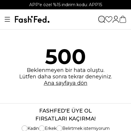
APP'e özel %15 indirim kodu: APP15
500
Beklenmeyen bir hata oluştu.
Lütfen daha sonra tekrar deneyiniz.
Ana sayfaya dön
FASHFED'E ÜYE OL
FIRSATLARI KAÇIRMA!
Kadın
Erkek
Belirtmek istemiyorum