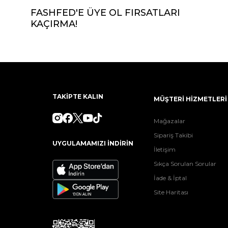
FASHFED'E ÜYE OL FIRSATLARI
KAÇIRMA!
TAKİPTE KALIN
MÜŞTERİ HİZMETLERİ
Mağazalar
Sipariş Takibi
UYGULAMAMIZI İNDİRİN
İletişim
Sıkça Sorulan Sorular
İade & İptal
Site Haritası