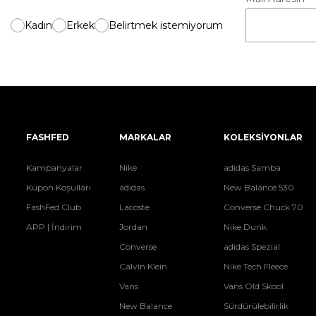
Kadın
Erkek
Belirtmek istemiyorum
FASHFED
MARKALAR
KOLEKSİYONLAR
Kampanyalar
Nike
adidas Samba
Kupon Koşulları
adidas
New Balance 530
FashFed Club
Lacoste
Converse Chuck 70
APP | İndirim
Jordan
Nike Dunk
Converse
adidas Spezial
Calvin Klein
Nike Tech Fleece
Vans
Vans Old Skool
New Balance
Sürdürülebilirlik