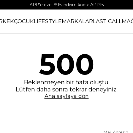
APP'e özel %15 indirim kodu: APP15
RKEK
ÇOCUK
LIFESTYLE
MARKALAR
LAST CALL
MA
500
Beklenmeyen bir hata oluştu.
Lütfen daha sonra tekrar deneyiniz.
Ana sayfaya dön
Mail Adresin