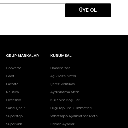
ÜYE OL
GRUP MARKALAR
KURUMSAL
Converse
Hakkımızda
Gant
Açık Rıza Metni
Lacoste
Çerez Politikası
Nautica
Aydınlatma Metni
Occasion
Kullanım Koşulları
Sanal Çadır
Bilgi Toplumu Hizmetleri
Superstep
Whatsapp Aydınlatma Metni
SuperKids
Cookie Ayarları