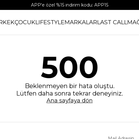
APP'e özel %15 indirim kodu: APP15
RKEK
ÇOCUK
LIFESTYLE
MARKALAR
LAST CALL
MA
500
Beklenmeyen bir hata oluştu.
Lütfen daha sonra tekrar deneyiniz.
Ana sayfaya dön
Mail Adresin