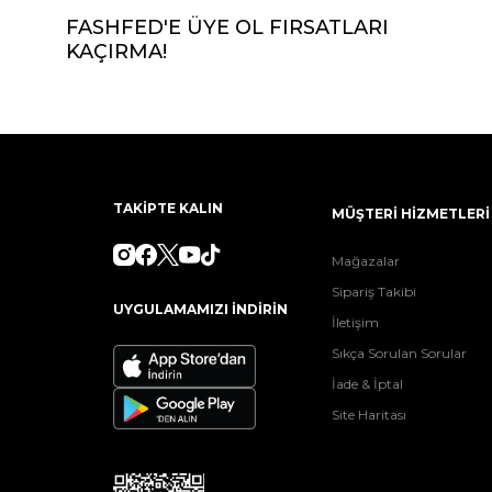
FASHFED'E ÜYE OL FIRSATLARI
KAÇIRMA!
TAKİPTE KALIN
MÜŞTERİ HİZMETLERİ
Mağazalar
Sipariş Takibi
UYGULAMAMIZI İNDİRİN
İletişim
Sıkça Sorulan Sorular
İade & İptal
Site Haritası