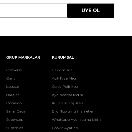
ÜYE OL
GRUP MARKALAR
KURUMSAL
Converse
Hakkımızda
Gant
Açık Rıza Metni
Lacoste
Çerez Politikası
Nautica
Aydınlatma Metni
Occasion
Kullanım Koşulları
Sanal Çadır
Bilgi Toplumu Hizmetleri
Superstep
Whatsapp Aydınlatma Metni
SuperKids
Cookie Ayarları