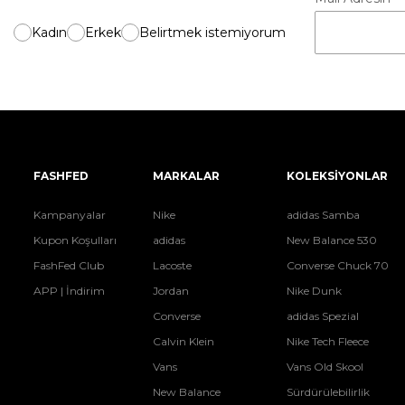
Kadın
Erkek
Belirtmek istemiyorum
FASHFED
MARKALAR
KOLEKSİYONLAR
Kampanyalar
Nike
adidas Samba
Kupon Koşulları
adidas
New Balance 530
FashFed Club
Lacoste
Converse Chuck 70
APP | İndirim
Jordan
Nike Dunk
Converse
adidas Spezial
Calvin Klein
Nike Tech Fleece
Vans
Vans Old Skool
New Balance
Sürdürülebilirlik