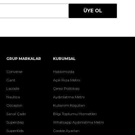
ÜYE OL
GRUP MARKALAR
KURUMSAL
Converse
Hakkımızda
Gant
Açık Rıza Metni
Lacoste
Çerez Politikası
Nautica
Aydınlatma Metni
Occasion
Kullanım Koşulları
Sanal Çadır
Bilgi Toplumu Hizmetleri
Superstep
Whatsapp Aydınlatma Metni
SuperKids
Cookie Ayarları