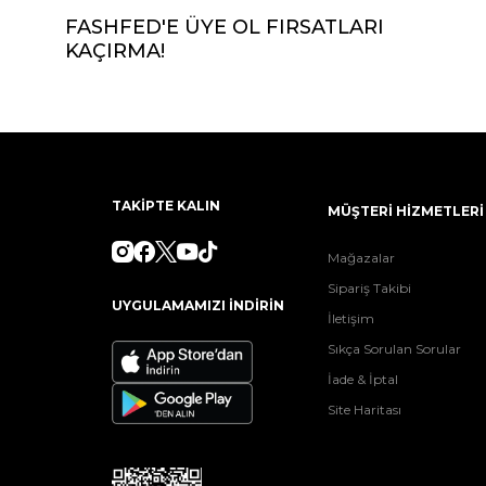
FASHFED'E ÜYE OL FIRSATLARI
KAÇIRMA!
TAKİPTE KALIN
MÜŞTERİ HİZMETLERİ
Mağazalar
Sipariş Takibi
UYGULAMAMIZI İNDİRİN
İletişim
Sıkça Sorulan Sorular
İade & İptal
Site Haritası