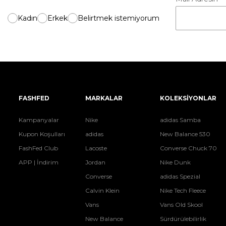
Kadın
Erkek
Belirtmek istemiyorum
FASHFED
MARKALAR
KOLEKSİYONLAR
Kampanyalar
Nike
adidas Samba
Kupon Koşulları
adidas
New Balance 530
FashFed Club
Lacoste
Converse Chuck 70
APP | İndirim
Jordan
Nike Dunk
Converse
adidas Spezial
Calvin Klein
Nike Tech Fleece
Vans
Vans Old Skool
New Balance
Sürdürülebilirlik