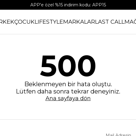
APP'e özel %15 indirim kodu: APP15
RKEK
ÇOCUK
LIFESTYLE
MARKALAR
LAST CALL
MA
500
Beklenmeyen bir hata oluştu.
Lütfen daha sonra tekrar deneyiniz.
Ana sayfaya dön
Mail Adresin