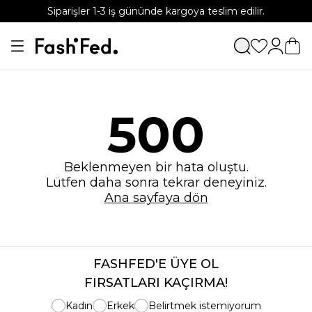
Siparişler 1-3 iş gününde kargoya teslim edilir.
500
Beklenmeyen bir hata oluştu.
Lütfen daha sonra tekrar deneyiniz.
Ana sayfaya dön
FASHFED'E ÜYE OL
FIRSATLARI KAÇIRMA!
Kadın
Erkek
Belirtmek istemiyorum