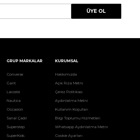
ÜYE OL
GRUP MARKALAR
KURUMSAL
Converse
Hakkımızda
Gant
Açık Rıza Metni
Lacoste
Çerez Politikası
Nautica
Aydınlatma Metni
Occasion
Kullanım Koşulları
Sanal Çadır
Bilgi Toplumu Hizmetleri
Superstep
Whatsapp Aydınlatma Metni
SuperKids
Cookie Ayarları