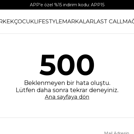
APP'e özel %15 indirim kodu: APP15
RKEK
ÇOCUK
LIFESTYLE
MARKALAR
LAST CALL
MA
500
Beklenmeyen bir hata oluştu.
Lütfen daha sonra tekrar deneyiniz.
Ana sayfaya dön
Mail Adresin