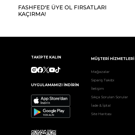
FASHFED'E ÜYE OL FIRSATLARI
KAÇIRMA!
TAKİPTE KALIN
MÜŞTERİ HİZMETLERİ
Mağazalar
Sipariş Takibi
UYGULAMAMIZI İNDİRİN
İletişim
Sıkça Sorulan Sorular
İade & İptal
Site Haritası