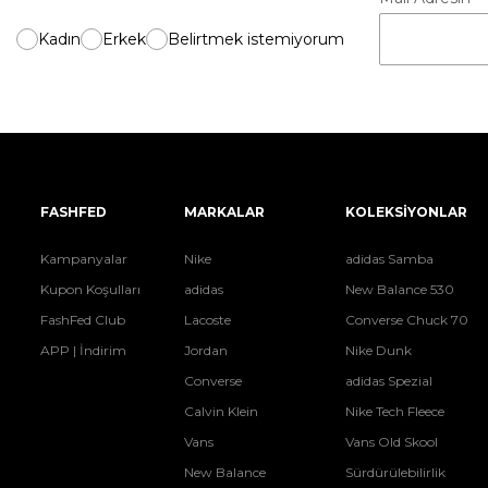
Kadın
Erkek
Belirtmek istemiyorum
FASHFED
MARKALAR
KOLEKSİYONLAR
Kampanyalar
Nike
adidas Samba
Kupon Koşulları
adidas
New Balance 530
FashFed Club
Lacoste
Converse Chuck 70
APP | İndirim
Jordan
Nike Dunk
Converse
adidas Spezial
Calvin Klein
Nike Tech Fleece
Vans
Vans Old Skool
New Balance
Sürdürülebilirlik