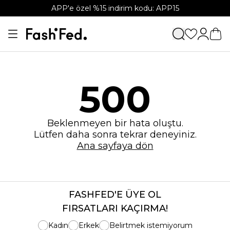
APP'e özel %15 indirim kodu: APP15
500
Beklenmeyen bir hata oluştu.
Lütfen daha sonra tekrar deneyiniz.
Ana sayfaya dön
FASHFED'E ÜYE OL
FIRSATLARI KAÇIRMA!
Kadın
Erkek
Belirtmek istemiyorum