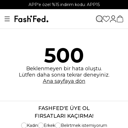
APP'e özel %15 indirim kodu: APP15
500
Beklenmeyen bir hata oluştu.
Lütfen daha sonra tekrar deneyiniz.
Ana sayfaya dön
FASHFED'E ÜYE OL
FIRSATLARI KAÇIRMA!
Kadın
Erkek
Belirtmek istemiyorum