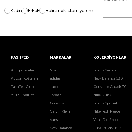
Kadın
Erkek
Belirtmek istemiyorum
FASHFED
MARKALAR
KOLEKSİYONLAR
Kampanyalar
Nike
adidas Samba
Kupon Koşulları
adidas
New Balance 530
FashFed Club
Lacoste
Converse Chuck 70
APP | İndirim
Jordan
Nike Dunk
Converse
adidas Spezial
Calvin Klein
Nike Tech Fleece
Vans
Vans Old Skool
New Balance
Sürdürülebilirlik