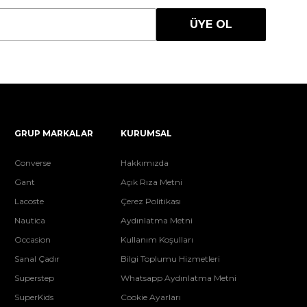
ÜYE OL
GRUP MARKALAR
KURUMSAL
Converse
Hakkımızda
Gant
Açık Rıza Metni
Lacoste
Çerez Politikası
Nautica
Aydınlatma Metni
Occasion
Kullanım Koşulları
Sanal Çadır
Bilgi Toplumu Hizmetleri
Superstep
Whatsapp Aydınlatma Metni
SuperKids
Cookie Ayarları