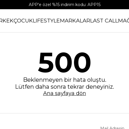
APP'e özel %15 indirim kodu: APP15
RKEK
ÇOCUK
LIFESTYLE
MARKALAR
LAST CALL
MA
500
Beklenmeyen bir hata oluştu.
Lütfen daha sonra tekrar deneyiniz.
Ana sayfaya dön
Mail Adresin