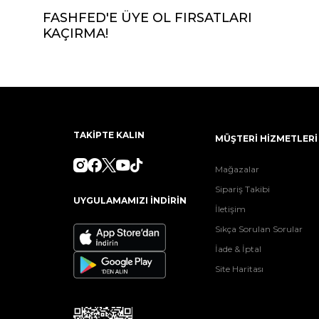
FASHFED'E ÜYE OL FIRSATLARI
KAÇIRMA!
TAKİPTE KALIN
MÜŞTERİ HİZMETLERİ
Mağazalar
Sipariş Takibi
UYGULAMAMIZI İNDİRİN
İletişim
Sıkça Sorulan Sorular
İade & İptal
Site Haritası