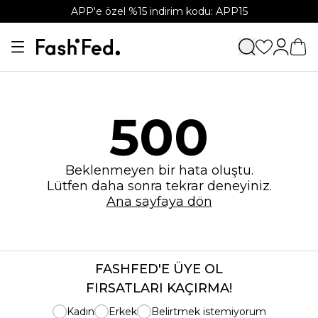
APP'e özel %15 indirim kodu: APP15
500
Beklenmeyen bir hata oluştu.
Lütfen daha sonra tekrar deneyiniz.
Ana sayfaya dön
FASHFED'E ÜYE OL
FIRSATLARI KAÇIRMA!
Kadın
Erkek
Belirtmek istemiyorum