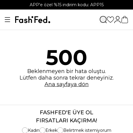
APP'e özel %15 indirim kodu: APP15
500
Beklenmeyen bir hata oluştu.
Lütfen daha sonra tekrar deneyiniz.
Ana sayfaya dön
FASHFED'E ÜYE OL
FIRSATLARI KAÇIRMA!
Kadın
Erkek
Belirtmek istemiyorum