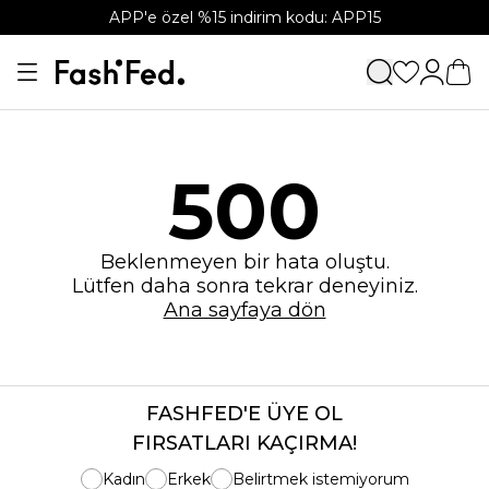
APP'e özel %15 indirim kodu: APP15
500
Beklenmeyen bir hata oluştu.
Lütfen daha sonra tekrar deneyiniz.
Ana sayfaya dön
FASHFED'E ÜYE OL
FIRSATLARI KAÇIRMA!
Kadın
Erkek
Belirtmek istemiyorum