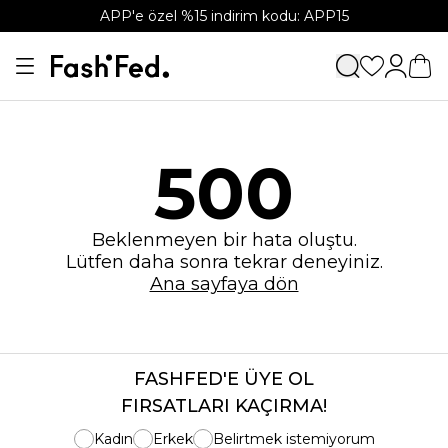
APP'e özel %15 indirim kodu: APP15
500
Beklenmeyen bir hata oluştu.
Lütfen daha sonra tekrar deneyiniz.
Ana sayfaya dön
FASHFED'E ÜYE OL
FIRSATLARI KAÇIRMA!
Kadın
Erkek
Belirtmek istemiyorum