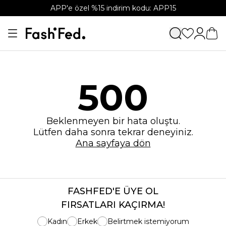
APP'e özel %15 indirim kodu: APP15
500
Beklenmeyen bir hata oluştu.
Lütfen daha sonra tekrar deneyiniz.
Ana sayfaya dön
FASHFED'E ÜYE OL
FIRSATLARI KAÇIRMA!
Kadın
Erkek
Belirtmek istemiyorum