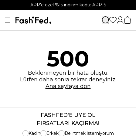
APP'e özel %15 indirim kodu: APP15
500
Beklenmeyen bir hata oluştu.
Lütfen daha sonra tekrar deneyiniz.
Ana sayfaya dön
FASHFED'E ÜYE OL
FIRSATLARI KAÇIRMA!
Kadın
Erkek
Belirtmek istemiyorum