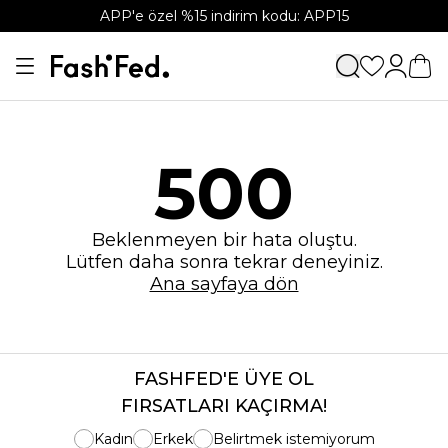
APP'e özel %15 indirim kodu: APP15
500
Beklenmeyen bir hata oluştu.
Lütfen daha sonra tekrar deneyiniz.
Ana sayfaya dön
FASHFED'E ÜYE OL
FIRSATLARI KAÇIRMA!
Kadın
Erkek
Belirtmek istemiyorum