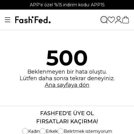
APP'e özel %15 indirim kodu: APP15
500
Beklenmeyen bir hata oluştu.
Lütfen daha sonra tekrar deneyiniz.
Ana sayfaya dön
FASHFED'E ÜYE OL
FIRSATLARI KAÇIRMA!
Kadın
Erkek
Belirtmek istemiyorum