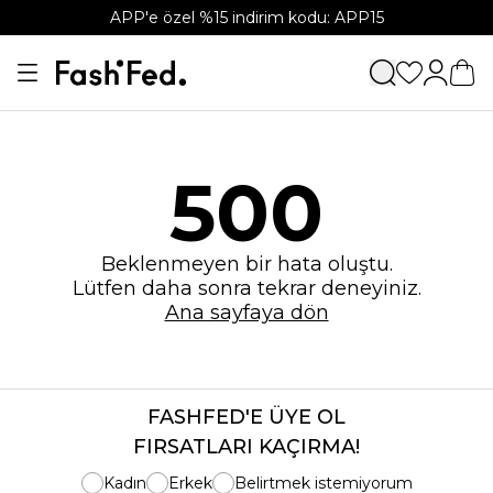
APP'e özel %15 indirim kodu: APP15
500
Beklenmeyen bir hata oluştu.
Lütfen daha sonra tekrar deneyiniz.
Ana sayfaya dön
FASHFED'E ÜYE OL
FIRSATLARI KAÇIRMA!
Kadın
Erkek
Belirtmek istemiyorum