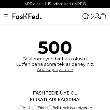
APP'e özel %15 indirim kodu: APP15
500
Beklenmeyen bir hata oluştu.
Lütfen daha sonra tekrar deneyiniz.
Ana sayfaya dön
FASHFED'E ÜYE OL
FIRSATLARI KAÇIRMA!
Kadın
Erkek
Belirtmek istemiyorum