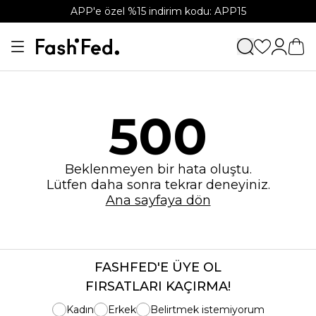
APP'e özel %15 indirim kodu: APP15
500
Beklenmeyen bir hata oluştu.
Lütfen daha sonra tekrar deneyiniz.
Ana sayfaya dön
FASHFED'E ÜYE OL
FIRSATLARI KAÇIRMA!
Kadın
Erkek
Belirtmek istemiyorum