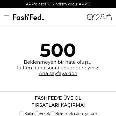
APP'e özel %15 indirim kodu: APP15
500
Beklenmeyen bir hata oluştu.
Lütfen daha sonra tekrar deneyiniz.
Ana sayfaya dön
FASHFED'E ÜYE OL
FIRSATLARI KAÇIRMA!
Kadın
Erkek
Belirtmek istemiyorum