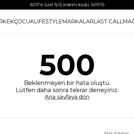
APP'e özel %15 indirim kodu: APP15
RKEK
ÇOCUK
LIFESTYLE
MARKALAR
LAST CALL
MA
500
Beklenmeyen bir hata oluştu.
Lütfen daha sonra tekrar deneyiniz.
Ana sayfaya dön
Mail Adresin