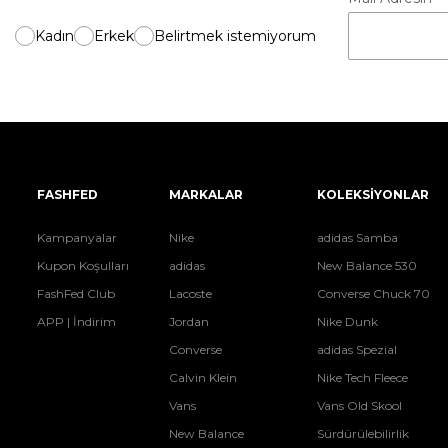
Kadın
Erkek
Belirtmek istemiyorum
FASHFED
MARKALAR
KOLEKSİYONLAR
Kampanyalar
Nike
adidas Samba
Kupon Koşulları
adidas
New Balance 530
FashFed Club
Lacoste
Converse Chuck 70
APP | İndirim
Jordan
Nike Dunk
Converse
adidas Spezial
Calvin Klein
Nike Tech Fleece
Vans
Vans Old Skool
New Balance
Sürdürülebilirlik