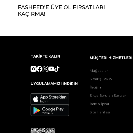
FASHFED'E ÜYE OL FIRSATLARI
KAÇIRMA!
TAKİPTE KALIN
MÜŞTERİ HİZMETLERİ
Mağazalar
Sipariş Takibi
UYGULAMAMIZI İNDİRİN
İletişim
Sıkça Sorulan Sorular
İade & İptal
Site Haritası