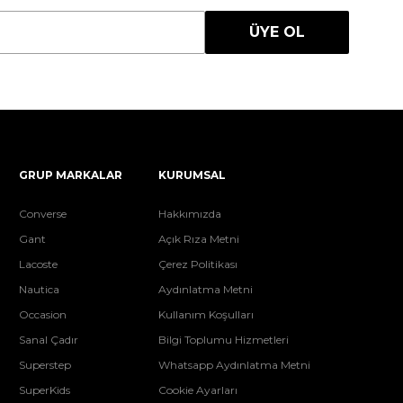
ÜYE OL
GRUP MARKALAR
KURUMSAL
Converse
Hakkımızda
Gant
Açık Rıza Metni
Lacoste
Çerez Politikası
Nautica
Aydınlatma Metni
Occasion
Kullanım Koşulları
Sanal Çadır
Bilgi Toplumu Hizmetleri
Superstep
Whatsapp Aydınlatma Metni
SuperKids
Cookie Ayarları