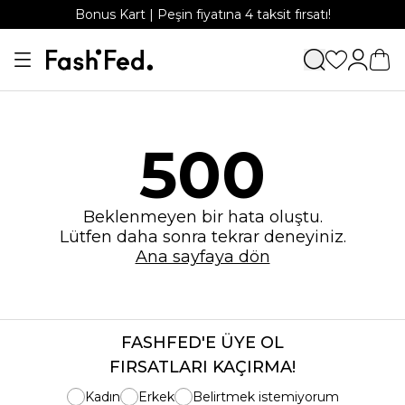
Bonus Kart | Peşin fiyatına 4 taksit fırsatı!
500
Beklenmeyen bir hata oluştu.
Lütfen daha sonra tekrar deneyiniz.
Ana sayfaya dön
FASHFED'E ÜYE OL
FIRSATLARI KAÇIRMA!
Kadın
Erkek
Belirtmek istemiyorum