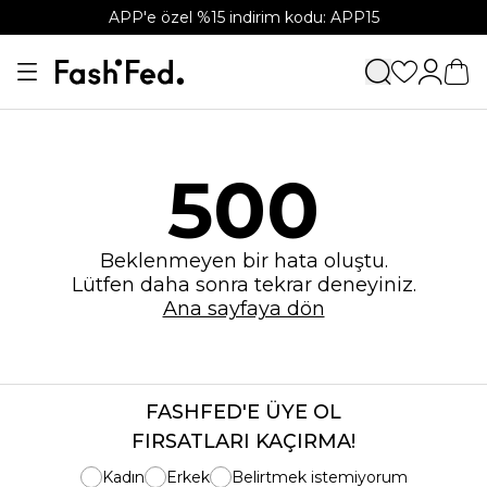
APP'e özel %15 indirim kodu: APP15
500
Beklenmeyen bir hata oluştu.
Lütfen daha sonra tekrar deneyiniz.
Ana sayfaya dön
FASHFED'E ÜYE OL
FIRSATLARI KAÇIRMA!
Kadın
Erkek
Belirtmek istemiyorum