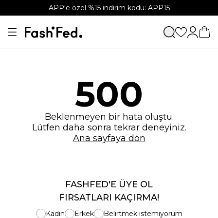
APP'e özel %15 indirim kodu: APP15
500
Beklenmeyen bir hata oluştu.
Lütfen daha sonra tekrar deneyiniz.
Ana sayfaya dön
FASHFED'E ÜYE OL
FIRSATLARI KAÇIRMA!
Kadın
Erkek
Belirtmek istemiyorum