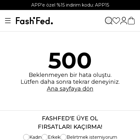
APP'e özel %15 indirim kodu: APP15
500
Beklenmeyen bir hata oluştu.
Lütfen daha sonra tekrar deneyiniz.
Ana sayfaya dön
FASHFED'E ÜYE OL
FIRSATLARI KAÇIRMA!
Kadın
Erkek
Belirtmek istemiyorum