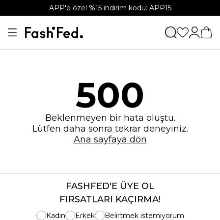
APP'e özel %15 indirim kodu: APP15
500
Beklenmeyen bir hata oluştu.
Lütfen daha sonra tekrar deneyiniz.
Ana sayfaya dön
FASHFED'E ÜYE OL
FIRSATLARI KAÇIRMA!
Kadın
Erkek
Belirtmek istemiyorum