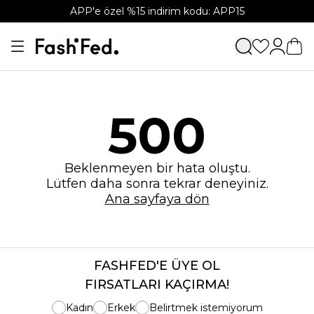
APP'e özel %15 indirim kodu: APP15
500
Beklenmeyen bir hata oluştu.
Lütfen daha sonra tekrar deneyiniz.
Ana sayfaya dön
FASHFED'E ÜYE OL
FIRSATLARI KAÇIRMA!
Kadın
Erkek
Belirtmek istemiyorum