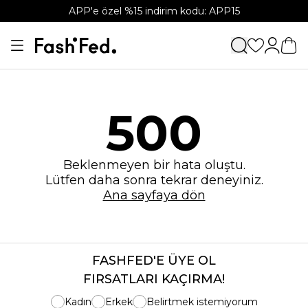
APP'e özel %15 indirim kodu: APP15
500
Beklenmeyen bir hata oluştu.
Lütfen daha sonra tekrar deneyiniz.
Ana sayfaya dön
FASHFED'E ÜYE OL
FIRSATLARI KAÇIRMA!
Kadın
Erkek
Belirtmek istemiyorum