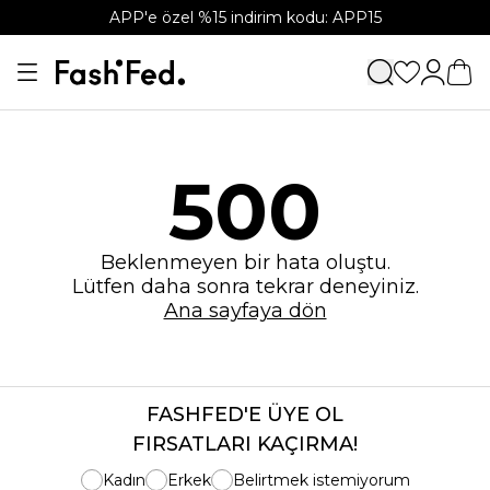
APP'e özel %15 indirim kodu: APP15
500
Beklenmeyen bir hata oluştu.
Lütfen daha sonra tekrar deneyiniz.
Ana sayfaya dön
FASHFED'E ÜYE OL
FIRSATLARI KAÇIRMA!
Kadın
Erkek
Belirtmek istemiyorum