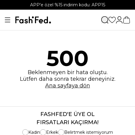
APP'e özel %15 indirim kodu: APP15
500
Beklenmeyen bir hata oluştu.
Lütfen daha sonra tekrar deneyiniz.
Ana sayfaya dön
FASHFED'E ÜYE OL
FIRSATLARI KAÇIRMA!
Kadın
Erkek
Belirtmek istemiyorum