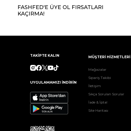
FASHFED'E ÜYE OL FIRSATLARI
KAÇIRMA!
TAKİPTE KALIN
MÜŞTERİ HİZMETLERİ
Mağazalar
Sipariş Takibi
UYGULAMAMIZI İNDİRİN
İletişim
Sıkça Sorulan Sorular
İade & İptal
Site Haritası