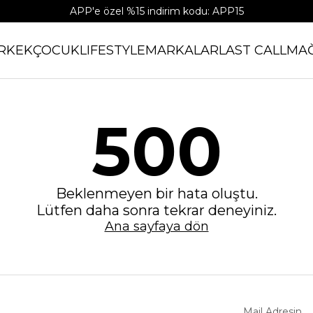
APP'e özel %15 indirim kodu: APP15
RKEK
ÇOCUK
LIFESTYLE
MARKALAR
LAST CALL
MA
500
Beklenmeyen bir hata oluştu.
Lütfen daha sonra tekrar deneyiniz.
Ana sayfaya dön
Mail Adresin