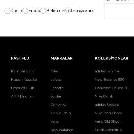
Kadın
Erkek
Belirtmek istemiyorum
FASHFED
MARKALAR
KOLEKSİYONLAR
Kampanyalar
Nike
adidas Samba
Kupon Koşulları
adidas
New Balance 530
FashFed Club
Lacoste
Converse Chuck 70
APP | İndirim
Jordan
Nike Dunk
Converse
adidas Spezial
Calvin Klein
Nike Tech Fleece
Vans
Vans Old Skool
New Balance
Sürdürülebilirlik