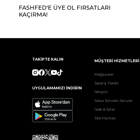
FASHFED'E ÜYE OL FIRSATLARI
KAÇIRMA!
TAKİPTE KALIN
MÜŞTERİ HİZMETLERİ
Mağazalar
Sipariş Takibi
UYGULAMAMIZI İNDİRİN
İletişim
Sıkça Sorulan Sorular
İade & İptal
Site Haritası