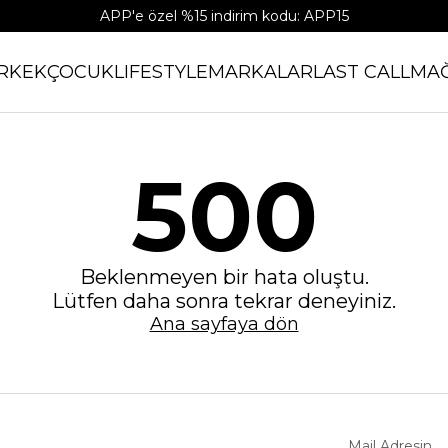
APP'e özel %15 indirim kodu: APP15
RKEK
ÇOCUK
LIFESTYLE
MARKALAR
LAST CALL
MA
500
Beklenmeyen bir hata oluştu.
Lütfen daha sonra tekrar deneyiniz.
Ana sayfaya dön
Mail Adresin