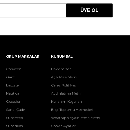
ÜYE OL
GRUP MARKALAR
KURUMSAL
Converse
Hakkımızda
Gant
Açık Rıza Metni
Lacoste
Çerez Politikası
Nautica
Aydınlatma Metni
Occasion
Kullanım Koşulları
Sanal Çadır
Bilgi Toplumu Hizmetleri
Superstep
Whatsapp Aydınlatma Metni
SuperKids
Cookie Ayarları