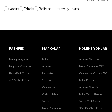
Kadın
Erkek
Belirtmek istemiyorum
FASHFED
MARKALAR
KOLEKSİYONLAR
Kampanyalar
Nike
adidas Samba
Kupon Koşulları
adidas
New Balance 530
FashFed Club
Lacoste
Converse Chuck 70
APP | İndirim
Jordan
Nike Dunk
Converse
adidas Spezial
Calvin Klein
Nike Tech Fleece
Vans
Vans Old Skool
New Balance
Sürdürülebilirlik