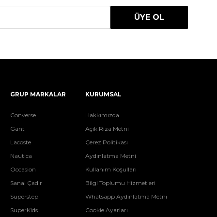
ÜYE OL
GRUP MARKALAR
KURUMSAL
Converse
Hakkımızda
Gant
Açık Rıza Metni
Lacoste
Çerez Politikası
Nautica
Aydınlatma Metni
Occasion
Kullanım Koşulları
Sanal Çadır
Bilgi Toplumu Hizmetleri
Superstep
Whatsapp Aydınlatma Metni
SuperKids
Cookie Ayarları