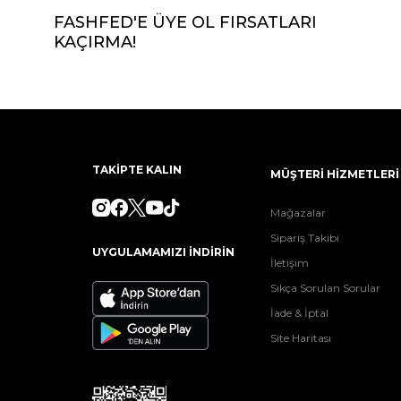
FASHFED'E ÜYE OL FIRSATLARI
KAÇIRMA!
TAKİPTE KALIN
MÜŞTERİ HİZMETLERİ
Mağazalar
Sipariş Takibi
UYGULAMAMIZI İNDİRİN
İletişim
Sıkça Sorulan Sorular
İade & İptal
Site Haritası