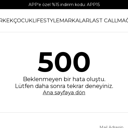
APP'e özel %15 indirim kodu: APP15
RKEK
ÇOCUK
LIFESTYLE
MARKALAR
LAST CALL
MA
500
Beklenmeyen bir hata oluştu.
Lütfen daha sonra tekrar deneyiniz.
Ana sayfaya dön
Mail Adresin