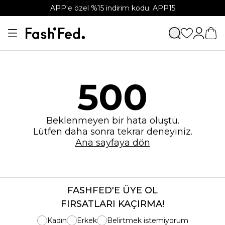
APP'e özel %15 indirim kodu: APP15
500
Beklenmeyen bir hata oluştu.
Lütfen daha sonra tekrar deneyiniz.
Ana sayfaya dön
FASHFED'E ÜYE OL
FIRSATLARI KAÇIRMA!
Kadın
Erkek
Belirtmek istemiyorum