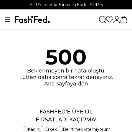
APP'e özel %15 indirim kodu: APP15
500
Beklenmeyen bir hata oluştu.
Lütfen daha sonra tekrar deneyiniz.
Ana sayfaya dön
FASHFED'E ÜYE OL
FIRSATLARI KAÇIRMA!
Kadın
Erkek
Belirtmek istemiyorum