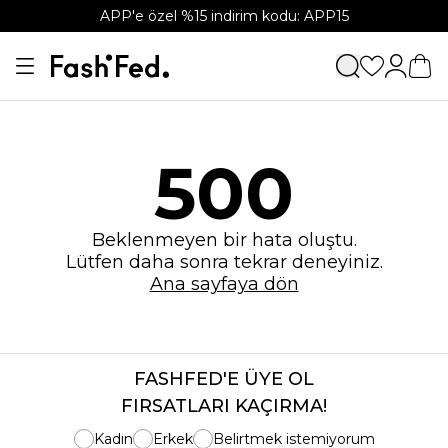
APP'e özel %15 indirim kodu: APP15
500
Beklenmeyen bir hata oluştu.
Lütfen daha sonra tekrar deneyiniz.
Ana sayfaya dön
FASHFED'E ÜYE OL
FIRSATLARI KAÇIRMA!
Kadın
Erkek
Belirtmek istemiyorum