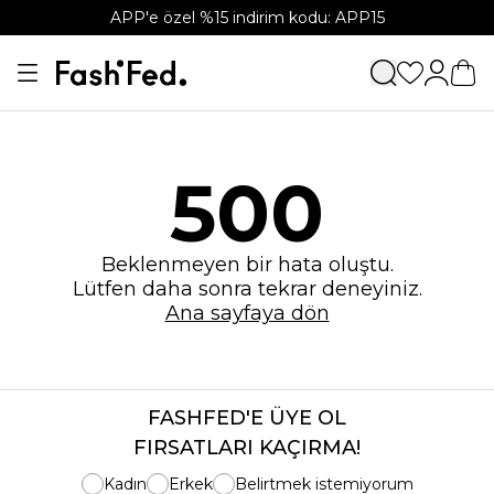
APP'e özel %15 indirim kodu: APP15
500
Beklenmeyen bir hata oluştu.
Lütfen daha sonra tekrar deneyiniz.
Ana sayfaya dön
FASHFED'E ÜYE OL
FIRSATLARI KAÇIRMA!
Kadın
Erkek
Belirtmek istemiyorum